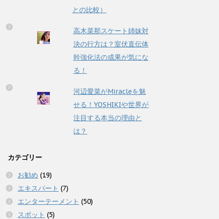
との比較）
高木菜那スケート姉妹対
決の行方は？室伏直伝体
幹強化法の成果が気にな
る！
河辺愛菜がMiracleを魅
せる！YOSHIKIや世界が
注目する本当の理由と
は？
カテゴリー
お勧め
(19)
エキスパート
(7)
エンターテーメント
(50)
スポット
(5)