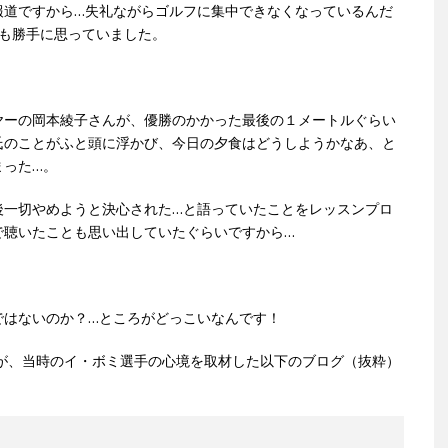
報道ですから…失礼ながらゴルフに集中できなくなっているんだ
とも勝手に思っていました。
ヤーの岡本綾子さんが、優勝のかかった最後の１メートルぐらい
氏のことがふと頭に浮かび、今日の夕食はどうしようかなあ、と
まった…。
後一切やめようと決心された…と語っていたことをレッスンプロ
で聴いたことも思い出していたぐらいですから…
ではないのか？…ところがどっこいなんです！
が、当時のイ・ボミ選手の心境を取材した以下のブログ（抜粋）