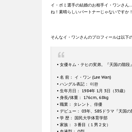
イ・ボミ選手の結婚のお相手イ・ワンさん
ね！素晴らしいパートナーじゃないですか
そんなイ・ワンさんのプロフィールは以下
• 女優キム・テヒの実弟。『天国の階段
• 名 前： イ・ワン (Lee Wan)
• ハングル表記： 이완
• 生年月日： 1984年 1月 3日（35歳）
• 身長/体重： 176cm, 68kg
• 職業： タレント、俳優
• デビュー： 03年、SBSドラマ『天国
• 学 歴： 国民大学体育学部
• 家族： ３番目（１男２女）
• 血液型： O型