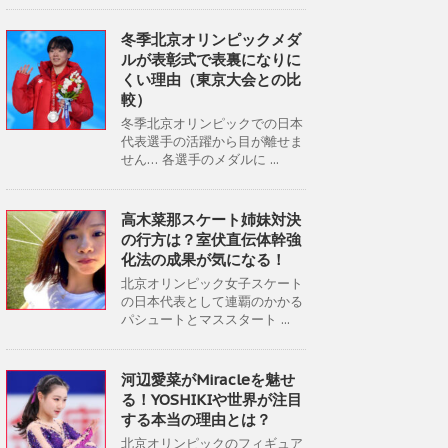
冬季北京オリンピックメダ
ルが表彰式で表裏になりに
くい理由（東京大会との比
較）
冬季北京オリンピックでの日本
代表選手の活躍から目が離せま
せん… 各選手のメダルに ...
高木菜那スケート姉妹対決
の行方は？室伏直伝体幹強
化法の成果が気になる！
北京オリンピック女子スケート
の日本代表として連覇のかかる
パシュートとマススタート ...
河辺愛菜がMiracleを魅せ
る！YOSHIKIや世界が注目
する本当の理由とは？
北京オリンピックのフィギュア