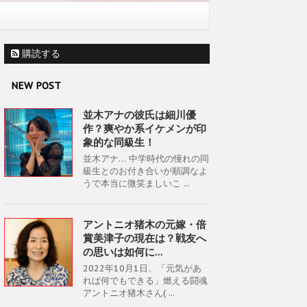
購読する
NEW POST
並木アナの彼氏は細川優
作？爽やか系イケメンが印
象的な同級生！
並木アナ… 中学時代の憧れの同
級生とのお付き合いが順調なよ
うで本当に微笑ましいこ ...
アントニオ猪木の元嫁・倍
賞美津子の現在は？戦友へ
の思いは如何に…
2022年10月1日、「元気があ
れば何でもできる」燃える闘魂
アントニオ猪木さん( ...