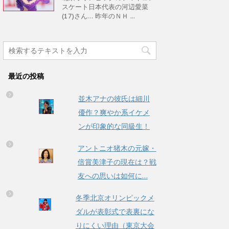
スケート日本代表の河辺愛菜
(17)さん… 昨年のＮＨ ...
最近の投稿
並木アナの彼氏は細川
優作？爽やか系イケメ
ンが印象的な同級生！
アントニオ猪木の元嫁・
倍賞美津子の現在は？戦
友への思いは如何に…
冬季北京オリンピックメ
ダルが表彰式で表裏にな
りにくい理由（東京大会