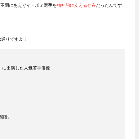
…不調にあえぐイ・ボミ選手を
精神的に支える存在
だったんです
！
の通りですよ！
』に出演した人気若手俳優
の階段』