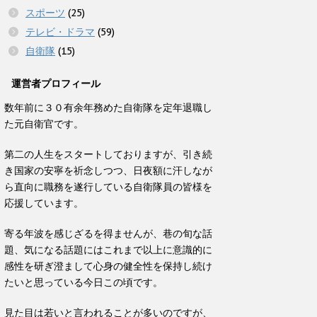
スポーツ
(25)
テレビ・ドラマ
(59)
自衛隊
(15)
運営者プロフィール
数年前に３０有余年務めた自衛隊を定年退職し
た元自衛官です。
第二の人生をスタートしておりますが、引き続
き国家の安寧を祈念しつつ、日夜額に汗しなが
ら直向に職務を遂行している自衛隊員の皆様を
応援しています。
寄る年波を感じざるを得ませんが、巷の旬な話
題、気になる話題にはこれまで以上に意識的に
感性を研ぎ澄まして心身の健全性を保持し続け
たいと思っている今日この頃です。
見た目は若いと言われることが多いのですが、