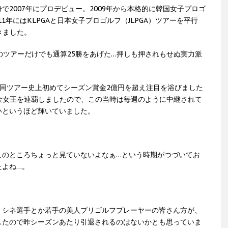
2007年にプロデビュー。2009年から本格的に韓国女子プロゴ
11年にはKLPGAと日本女子プロゴルフ（JLPGA）ツアーを平行
てきました。
勝と日韓のツアーだけでも通算25勝をあげた…押しも押されもせぬ実力派
録し、同ツアー史上初めてシーズン賞金2億円を超え注目を浴びました
の賞金女王を連覇しましたので、この当時は毎週のように中継されて
いというほど輝いていました。
このところちょっと見ていないよなぁ…という時期がつづいてお
たよね…。
・シネ選手とか若手の美人プリゴルフプレーヤーの皆さん方が、
したので昨シーズンあたり引退されるのはないかとも思っていま