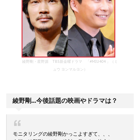
綾野剛・星野源 TBS新金曜ドラマ 「#MIU404 」（ミ
ュウ ヨンマルヨン）
綾野剛…今後話題の映画やドラマは？
モニタリングの綾野剛かっこよすぎて、、、