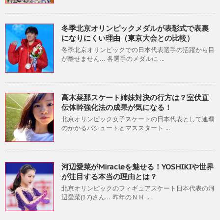
冬季北京オリンピックメダルが表彰式で表裏
になりにくい理由（東京大会との比較）
冬季北京オリンピックでの日本代表選手の活躍から目
が離せません… 各選手のメダルに ...
高木菜那スケート姉妹対決の行方は？室伏直
伝体幹強化法の成果が気になる！
北京オリンピック女子スケートの日本代表として連覇
のかかるパシュートとマススタート ...
河辺愛菜がMiracleを魅せる！YOSHIKIや世界
が注目する本当の理由とは？
北京オリンピックのフィギュアスケート日本代表の河
辺愛菜(17)さん… 昨年のＮＨ ...