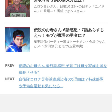
ムロツヨシさん、日曜10:25〜の日テレ「ニノさ
ん」に登場…！ 番組ではムロさん ...
伝説のお母さん 6話感想・7話あらすじ
えっ！モブが魔界の勇者に？
魔王討伐パーティー選抜トーナメント会場でなん
とメイ(前田敦子)とモブ(玉置玲央) ...
PREV
伝説のお母さん 最終話感想 子育ては母を家族を国を
成長させる⁈
NEXT
自衛隊コロナ災害派遣感染者0の理由は？特殊部隊
や予備自活動も気になる…