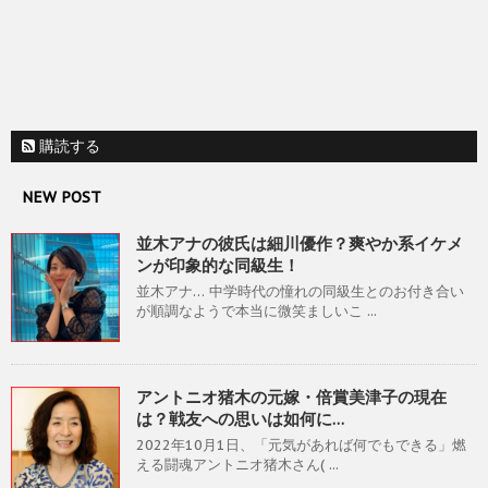
購読する
NEW POST
並木アナの彼氏は細川優作？爽やか系イケメ
ンが印象的な同級生！
並木アナ… 中学時代の憧れの同級生とのお付き合い
が順調なようで本当に微笑ましいこ ...
アントニオ猪木の元嫁・倍賞美津子の現在
は？戦友への思いは如何に…
2022年10月1日、「元気があれば何でもできる」燃
える闘魂アントニオ猪木さん( ...