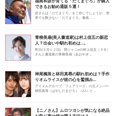
福島和彦が育てる「だてまぐろ」が購入
できるお勧め通販５選！
皆さんは「だてまぐろ」をご存じでしょうか… 世
界でも数少ない「だてまぐろ」養殖… ...
青柳美扇(美人書道家)は村上信五の新恋
人？出会いや馴れ初めは…。
昨日(３月１２日)、関ジャニ∞の村上信五（３８）
さんと書道家の青柳美扇（あおやぎ ...
神尾楓珠と林田真尋の馴れ初めは？手作
りオムライスが彼の心を鷲掴み…
アイドルグループ「フェアリーズ」の元メンバー
林田真尋（はやしだまひろ）（22）と ...
【ニノさん】ムロツヨシが気になる絶品
お取り寄せ鍋の購入方法は？