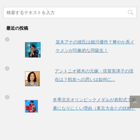
最近の投稿
並木アナの彼氏は細川優作？爽やか系イ
ケメンが印象的な同級生！
アントニオ猪木の元嫁・倍賞美津子の現
在は？戦友への思いは如何に…
冬季北京オリンピックメダルが表彰式で表
裏になりにくい理由（東京大会との比較）
高木菜那スケート姉妹対決の行方は？室伏
直伝体幹強化法の成果が気になる！