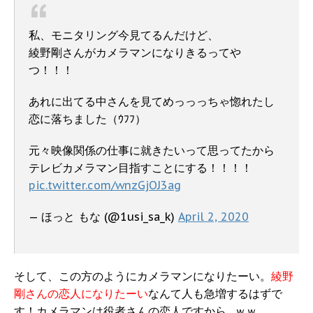
私、モニタリング今見てるんだけど、
綾野剛さんがカメラマンになりきるってや
つ！！！
あれに出てる中さんを見てめっっっちゃ惚れたし
恋に落ちました（ｳﾌﾌ）
元々映像関係の仕事に就きたいって思ってたから
テレビカメラマン目指すことにする！！！！
pic.twitter.com/wnzGjOJ3ag
— ほっと もな (@1usi_sa_k)
April 2, 2020
そして、この方のようにカメラマンになりたーい。
綾野
剛さんの恋人になりたーい
なんて人も急増するはずで
す！カメラマンは役者さんの恋人ですから…ｗｗ