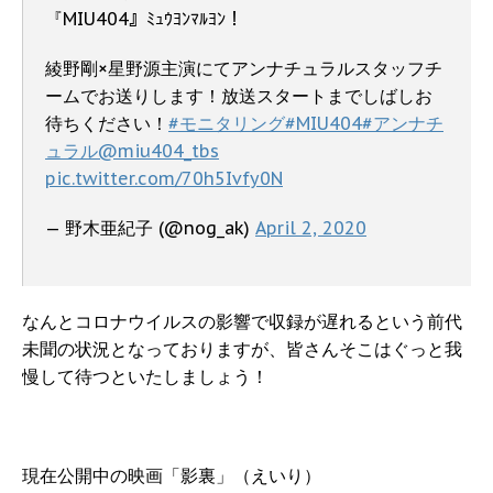
『MIU404』ﾐｭｳﾖﾝﾏﾙﾖﾝ！
綾野剛×星野源主演にてアンナチュラルスタッフチ
ームでお送りします！放送スタートまでしばしお
待ちください！
#モニタリング
#MIU404
#アンナチ
ュラル
@miu404_tbs
pic.twitter.com/70h5Ivfy0N
— 野木亜紀子 (@nog_ak)
April 2, 2020
なんとコロナウイルスの影響で収録が遅れるという前代
未聞の状況となっておりますが、皆さんそこはぐっと我
慢して待つといたしましょう！
現在公開中の映画「影裏」（えいり）