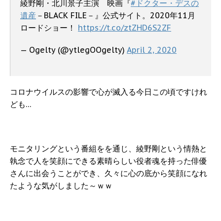
綾野剛・北川景子主演 映画『
#ドクター・デスの
遺産
－BLACK FILE－』公式サイト。2020年11月
ロードショー！
https://t.co/ztZHD6S2ZF
— Ogelty (@ytlegOOgelty)
April 2, 2020
コロナウイルスの影響で心が滅入る今日この頃ですけれ
ども…
モニタリングという番組をを通じ、綾野剛という情熱と
執念で人を笑顔にできる素晴らしい役者魂を持った俳優
さんに出会うことができ、久々に心の底から笑顔になれ
たような気がしました～ｗｗ